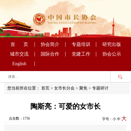
首 页
协会简介
专题培训
研究出版
城市交流
国际合作
党建工作
协会公示
English
您当前所在位置：
首页
>
女市长分会
>
聚焦
>
专题研讨
陶斯亮：可爱的女市长
大
点击数：1756
字号：
小
中