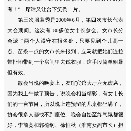
有！”一席话又让台下笑倒一片。
第三次服装秀是2006年6月，第四次市长代表
大会期间。这次有180多位女市长参会。女市长分
会派了两个人蹲守在报名处，只要见到个儿高一
点、苗条一点的女市长来报到，立马就把她们连拉
带扯地带到一个房间里去试衣服，这手段简单粗暴
但有效。
散会当晚的晚宴上，友谊宾馆大厅座无虚席，
因为我上午做了预告，说晚会相当精彩，有女市长
们的一台节目，所以晚上连预留的几桌都坐满了，
协会很多人都找不到座位。晚会自始至终气氛都很
好，李前宽和郭德纲、徐恒秋（淮南女副市长）担