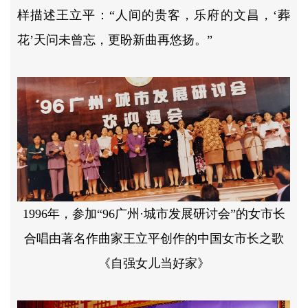
样描述王立平：“人间的贵客，乐府的文昌，‘葬
花’天问未曾忘，更盼新曲再悠扬。”
1996年，参加“96广州·城市发展研讨会”的女市长
合唱由著名作曲家王立平创作的中国女市长之歌
《自强女儿当好家》