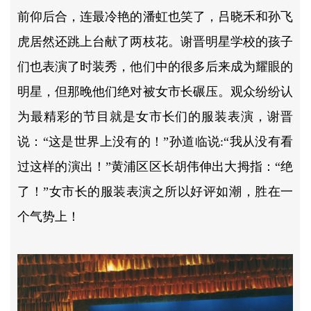
前仰后合，连最冷艳的潘虹也笑了，吕晓禾和孙飞
虎居然还跳上台献了两枝花。谢晋明星学校的孩子
们也表演了时装秀，他们中的很多后来成为耀眼的
明星，但那晚他们绝对被女市长碾压。观众纷纷认
为最精彩的节目就是女市长们的服装表演，谢晋
说：“这是世界上没有的！”孙道临说:“我从没有看
过这样的演出！”黄浦区区长胡伟伸出大拇指：“绝
了！”女市长的服装表演之所以好评如潮，胜在一
个气势上！