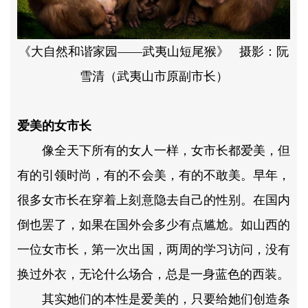
《大自然和谐家园——武夷山短尾猴》 摄影：阮
雪清（武夷山市原副市长）
爱美的女市长
像全天下所有的女人一样，女市长都爱美，但
有的引领时尚，有的不会美，有的不敢美。早年，
很多女市长在穿着上刻意隐去自己的性别。在国内
倒也罢了，如果在国外会多少有点尴尬。如山西的
一位女市长，第一次出国，两周的学习访问，没有
换过外衣，无论什么场合，总是一身蓝色的西装。
其实她们的本性是爱美的，只要给她们创造条