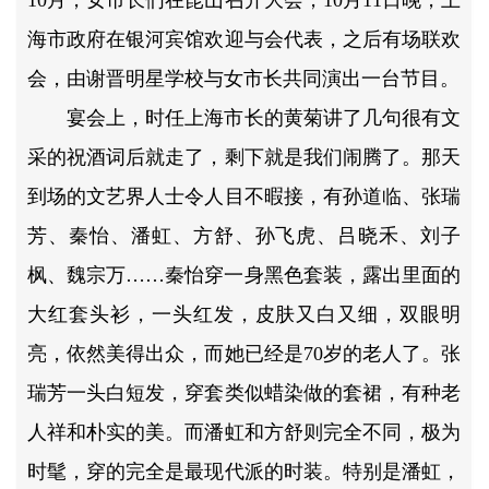
10月，女市长们在昆山召开大会，10月11日晚，上
海市政府在银河宾馆欢迎与会代表，之后有场联欢
会，由谢晋明星学校与女市长共同演出一台节目。
宴会上，时任上海市长的黄菊讲了几句很有文
采的祝酒词后就走了，剩下就是我们闹腾了。那天
到场的文艺界人士令人目不暇接，有孙道临、张瑞
芳、秦怡、潘虹、方舒、孙飞虎、吕晓禾、刘子
枫、魏宗万……秦怡穿一身黑色套装，露出里面的
大红套头衫，一头红发，皮肤又白又细，双眼明
亮，依然美得出众，而她已经是70岁的老人了。张
瑞芳一头白短发，穿套类似蜡染做的套裙，有种老
人祥和朴实的美。而潘虹和方舒则完全不同，极为
时髦，穿的完全是最现代派的时装。特别是潘虹，