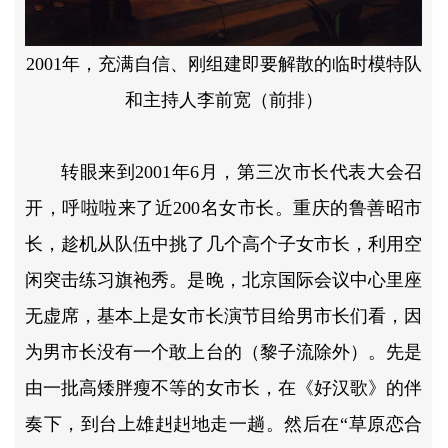
2001年，充满自信、刚组建即要解散的临时模特队
和主持人李前宽（前排）
转眼来到2001年6月，第三次市长代表大会召
开，呼啦啦来了近200名女市长。重庆的鲁善昭市
长，趁机从队伍中挑了几个高个子女市长，利用空
闲突击练习旗袍秀。是晚，北京国际会议中心里座
无虚席，基本上是女市长演节目给男市长们看，因
为男市长没有一个敢上台的（黎子流除外）。先是
由一批高矮胖瘦不等的女市长，在《好汉歌》的伴
奏下，到台上雄赳赳地走一趟。然后在“草原恋合