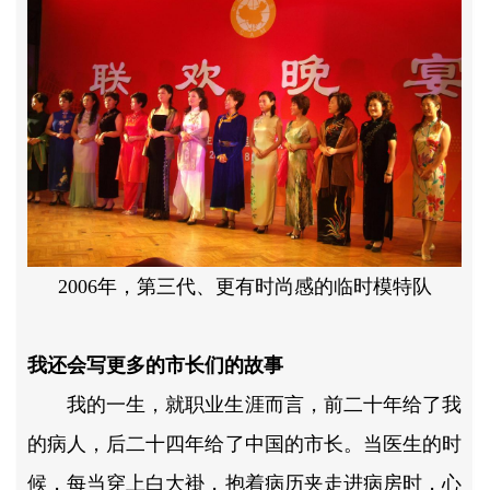
2006年，第三代、更有时尚感的临时模特队
我还会写更多的市长们的故事
我的一生，就职业生涯而言，前二十年给了我
的病人，后二十四年给了中国的市长。当医生的时
候，每当穿上白大褂，抱着病历夹走进病房时，心