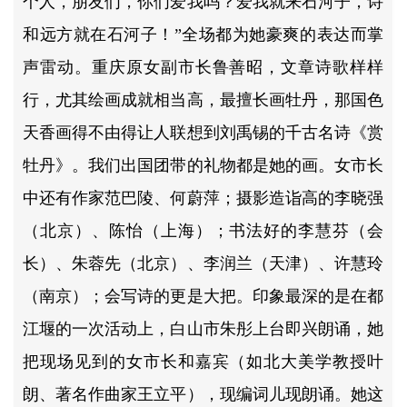
个人，朋友们，你们爱我吗？爱我就来石河子，诗
和远方就在石河子！”全场都为她豪爽的表达而掌
声雷动。重庆原女副市长鲁善昭，文章诗歌样样
行，尤其绘画成就相当高，最擅长画牡丹，那国色
天香画得不由得让人联想到刘禹锡的千古名诗《赏
牡丹》。我们出国团带的礼物都是她的画。女市长
中还有作家范巴陵、何蔚萍；摄影造诣高的李晓强
（北京）、陈怡（上海）；书法好的李慧芬（会
长）、朱蓉先（北京）、李润兰（天津）、许慧玲
（南京）；会写诗的更是大把。印象最深的是在都
江堰的一次活动上，白山市朱彤上台即兴朗诵，她
把现场见到的女市长和嘉宾（如北大美学教授叶
朗、著名作曲家王立平），现编词儿现朗诵。她这