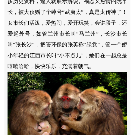
多历史资料，逢人就展示解说。福态又热情的阮市
长，被大伙赠了个绰号“武夷太”，真是太传神了！
女市长们活泼，爱热闹，爱开玩笑，会讲段子，还
爱起外号，如管兰州市长叫“马兰州”，长沙市长
叫“张长沙”，把管环保的张英称“绿党”，管一个娇
小年轻的江西市长叫“小不点儿”，她们在一起总是
嘻嘻哈哈，快快乐乐，充满着朝气。