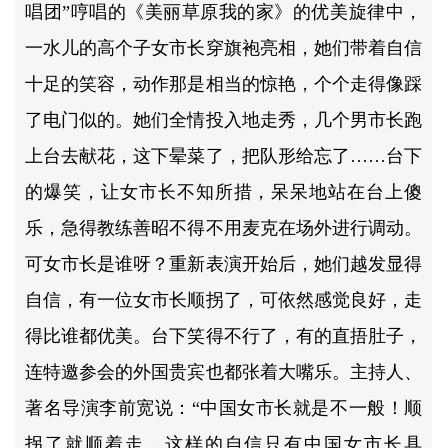
唱团”哼唱的《美丽草原我的家》的优美旋律中，
一水儿的高个子女市长穿旗袍亮相，她们带着自信
十足的笑容，动作那是相当的惊艳，个个走得像踩
了电门似的。她们全情投入地走秀，几个男市长跑
上台去献花，这下晕菜了，把队形给忘了……台下
的爆笑，让女市长不知所措，呆呆地站在台上傻
乐，急得教练善昭不得不用麦克在场外进行调动。
可女市长是谁呀？重新表演开始后，她们越发显得
自信，有一位女市长顺拐了，可依然感觉良好，走
得比谁都优美。台下笑得不行了，有的直捂肚子，
连特邀参会的外国贵宾也都张着大嘴乐。主持人、
著名导演李前宽说：“中国女市长就是不一般！顺
拐了就顺着走，这样的自信只有中国女市长具