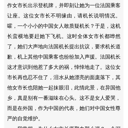
作女市长出示登机牌，并即刻让她为一位法国乘客
让座。这位女市长不明缘由，请机长说明情况。
嚯，一个小小的中国女人敢质疑机长？于是，这机
长蛮横地要赶她下飞机。这时全体女市长都哗然
了，她们大声地向法国机长提出抗议，要求机长道
歉，机上其他中国乘客也纷纷加入声援。法国机长
这才意识到他惹了多大的祸，悻悻地走了。这位女
市长再也忍不住了，泪水从她漂亮的面庞落下，其
他女市长也陪她一起抹眼泪，此情此景，在异国他
乡，真是别有一番滋味在心头。这不是女人爱哭，
而是在外国，作为中国的代表，她们对中国女性尊
严的自觉维护。