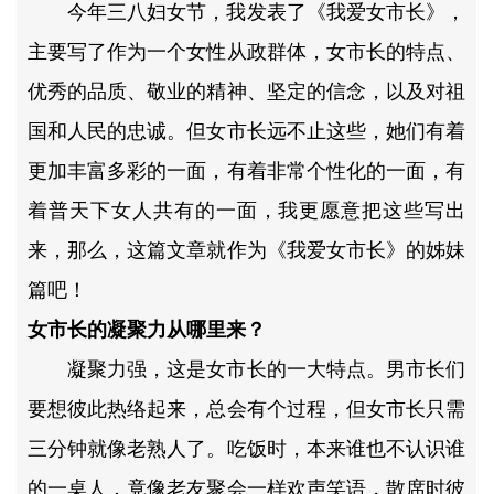
今年三八妇女节，我发表了《我爱女市长》，
主要写了作为一个女性从政群体，女市长的特点、
优秀的品质、敬业的精神、坚定的信念，以及对祖
国和人民的忠诚。但女市长远不止这些，她们有着
更加丰富多彩的一面，有着非常个性化的一面，有
着普天下女人共有的一面，我更愿意把这些写出
来，那么，这篇文章就作为《我爱女市长》的姊妹
篇吧！
女市长的凝聚力从哪里来？
凝聚力强，这是女市长的一大特点。男市长们
要想彼此热络起来，总会有个过程，但女市长只需
三分钟就像老熟人了。吃饭时，本来谁也不认识谁
的一桌人，竟像老友聚会一样欢声笑语，散席时彼