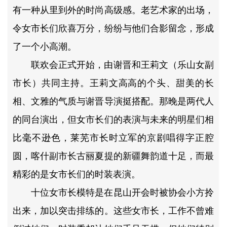
有一种从里到外的时尚高级感。老艺术家的出场，
令女市长们欣喜万分，纷纷与他们合影留念，形成
了一个小高潮。
联欢会正式开始，由谢晋和王莉文（乐山女副
市长）共同主持。王莉文高高的个头、甜美的长
相、文雅的气质与谢晋导演挺搭配。那晚是两代人
的同台演出，但女市长们的表演与未来的明星们相
比毫不逊色，莱芜市长时立军的京剧唱得字正腔
圆，喀什副市长古丽夏提的新疆舞韵道十足，而最
精彩的是女市长们的时装表演。
十位女市长模特是在昆山开会时被协会小方拎
出来，加以突击排练的。这些女市长，工作不曾难