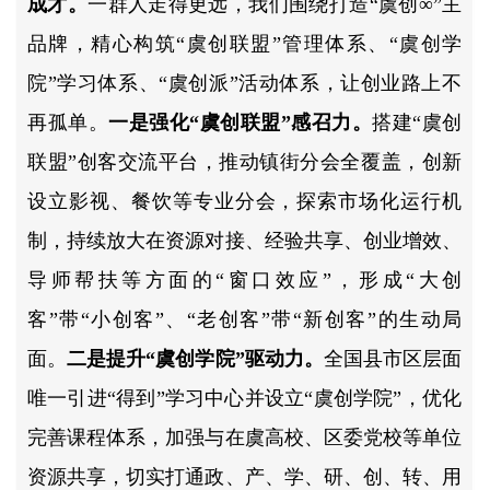
成才。
一群人走得更远，我们围绕打造“虞创∞”主
品牌，精心构筑“虞创联盟”管理体系、“虞创学
院”学习体系、“虞创派”活动体系，让创业路上不
再孤单。
一是强化“虞创联盟”感召力。
搭建“虞创
联盟”创客交流平台，推动镇街分会全覆盖，创新
设立影视、餐饮等专业分会，探索市场化运行机
制，持续放大在资源对接、经验共享、创业增效、
导师帮扶等方面的“窗口效应”，形成“大创
客”带“小创客”、“老创客”带“新创客”的生动局
面。
二是提升“虞创学院”驱动力。
全国县市区层面
唯一引进“得到”学习中心并设立“虞创学院”，优化
完善课程体系，加强与在虞高校、区委党校等单位
资源共享，切实打通政、产、学、研、创、转、用