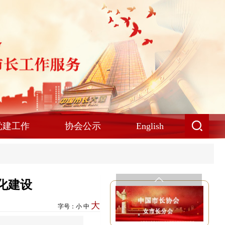
党建工作
协会公示
English
化建设
大
字号：
小
中