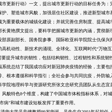
城市更新行动》一文，提出城市更新行动的目标任务为：
保护、塑造城市风貌，加强居住社区建设，推进新型城市
城为重要载体的城镇化建设；并就完善住房制度、提高城
部长黄艳撰文提出，要科学把握城市更新的内涵，贯彻新
部原副部长、国务院参事、国际欧亚科学院院士仇保兴阐
高机动性、新技术的涌现、全球化、互联网时代“万物互
需要提升城市的韧性，包括结构韧性、过程韧性和系统韧
福系统总结了我国成功应对新冠肺炎疫情的经验，主要包
导、根本遵循和科学指引；全社会参与共同抗疫，外防输
科学院地理科学与资源研究所张文忠研究员团队从生态宜
、风貌特色8个维度，构建了中国城市体检指标体系，对
市病”和城市建设短板发挥了重要作用。
大学吴良镛教授99岁华诞，吴先生自2001年起担任