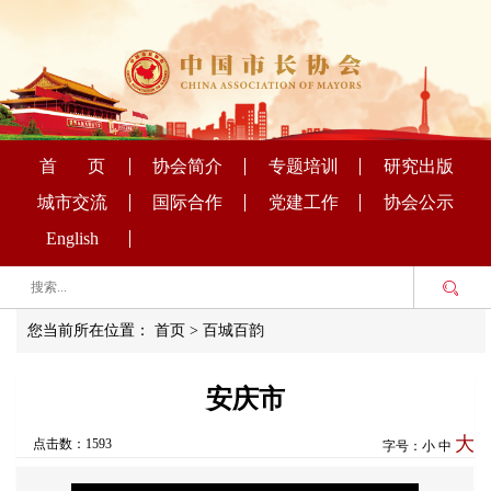
首 页
协会简介
专题培训
研究出版
城市交流
国际合作
党建工作
协会公示
English
您当前所在位置：
首页
>
百城百韵
安庆市
大
点击数：1593
字号：
小
中